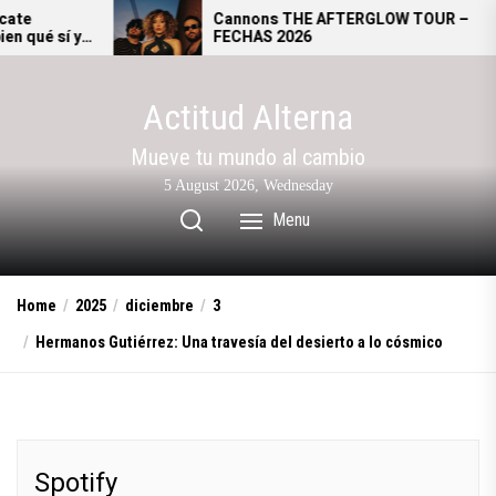
Skip
Cannons THE AFTERGLOW TOUR –
FECHAS 2026
s
to
the
content
Actitud Alterna
Mueve tu mundo al cambio
5 August 2026, Wednesday
Menu
Home
2025
diciembre
3
Hermanos Gutiérrez: Una travesía del desierto a lo cósmico
Spotify