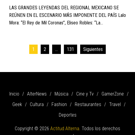
LAS GRANDES LEYENDAS DEL REGIONAL MEXICANO SE
REÚNEN EN EL ESCENARIO MÁS IMPONENTE DEL PAÍS Lalo
Mora: “El Rey de Mil Coronas”, Eliseo Robles: “La...
Paginación
1
2
…
131
Siguientes
de
entradas
Inicio
AlterNews
Música
Cine y Tv
GamerZone
Geek
Cultura
Fashion
Restaurantes
Travel
Deportes
Copyright © 2026
Actitud Alterna.
Todos los derechos