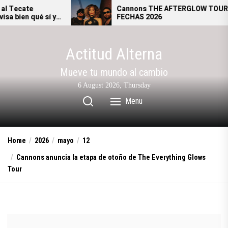
Skip
Cannons THE AFTERGLOW TOUR –
í y
FECHAS 2026
to
al.
the
content
Actitud Alterna
Mueve tu mundo al cambio
6 August 2026, Thursday
Menu
Home
2026
mayo
12
Cannons anuncia la etapa de otoño de The Everything Glows
Tour