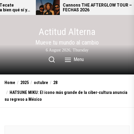
Skip
Cannons THE AFTERGLOW TOUR –
FECHAS 2026
to
the
content
Actitud Alterna
Mueve tu mundo al cambio
6 August 2026, Thursday
Menu
Home
2025
octubre
28
HATSUNE MIKU: El icono más grande de la ciber-cultura anuncia
su regreso a México