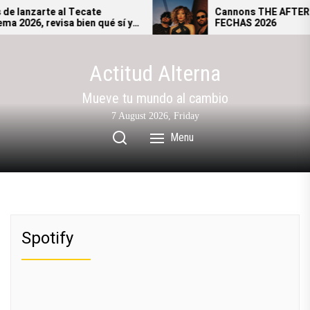
Skip
anzarte al Tecate
Cannons THE AFTERGLO
26, revisa bien qué sí y
FECHAS 2026
to
rás ingresar al festival.
the
content
Actitud Alterna
Mueve tu mundo al cambio
7 August 2026, Friday
Menu
Spotify