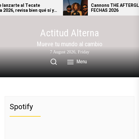
Skip
zarte al Tecate
Cannons THE AFTERGLOW 
, revisa bien qué sí y
FECHAS 2026
to
 ingresar al festival.
the
content
Actitud Alterna
Mueve tu mundo al cambio
7 August 2026, Friday
Menu
Spotify