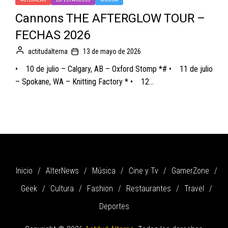
Cannons THE AFTERGLOW TOUR –
FECHAS 2026
actitudalterna
13 de mayo de 2026
• 10 de julio – Calgary, AB – Oxford Stomp *# • 11 de julio
– Spokane, WA – Knitting Factory * • 12...
Inicio
AlterNews
Música
Cine y Tv
GamerZone
Geek
Cultura
Fashion
Restaurantes
Travel
Deportes