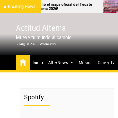
Skip
¡Ya salió el mapa oficial del Tecate
Breaking News
Emblema 2026!
to
the
content
Actitud Alterna
Mueve tu mundo al cambio
5 August 2026, Wednesday
Inicio
AlterNews
Música
Cine y Tv
Spotify