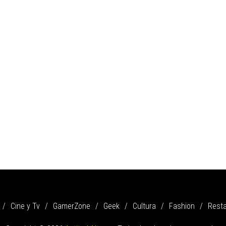
Cine y Tv
GamerZone
Geek
Cultura
Fashion
Rest