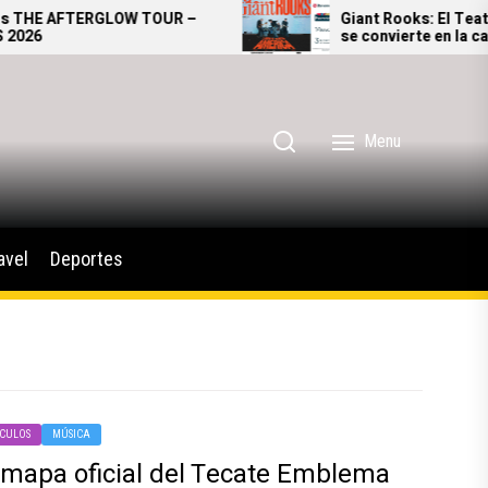
E AFTERGLOW TOUR –
Giant Rooks: El Teatro M
6
se convierte en la casa de
alternativo alemán
Menu
avel
Deportes
CULOS
MÚSICA
l mapa oficial del Tecate Emblema