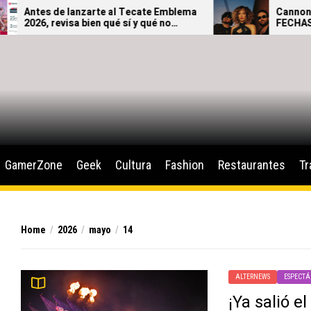
Antes de lanzarte al Tecate Emblema
Cannons TH
2026, revisa bien qué sí y qué no
FECHAS 202
podrás ingresar al festival.
GamerZone
Geek
Cultura
Fashion
Restaurantes
Tr
Home
2026
mayo
14
ALTERNEWS
ESPECTÁ
¡Ya salió e