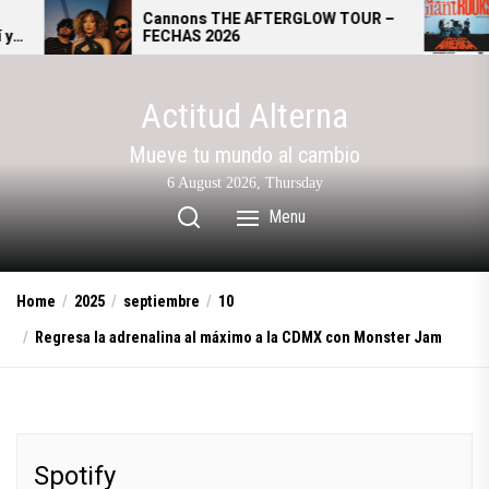
Skip
ons THE AFTERGLOW TOUR –
Giant Rooks: El Tea
AS 2026
se convierte en la c
to
alternativo alemán
the
content
Actitud Alterna
Mueve tu mundo al cambio
6 August 2026, Thursday
Menu
Home
2025
septiembre
10
Regresa la adrenalina al máximo a la CDMX con Monster Jam
Spotify