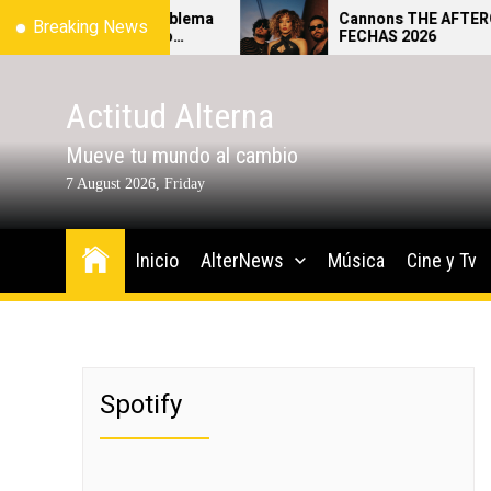
Skip
te al Tecate Emblema
Cannons THE AFTERGLOW T
Breaking News
 qué sí y qué no
FECHAS 2026
to
l festival.
the
content
Actitud Alterna
Mueve tu mundo al cambio
7 August 2026, Friday
Inicio
AlterNews
Música
Cine y Tv
Spotify