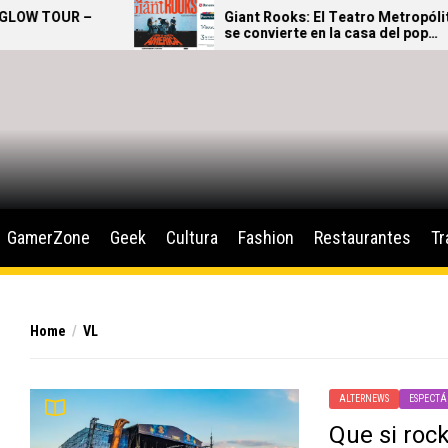
OUR –
Giant Rooks: El Teatro Metropólitan
se convierte en la casa del pop
alternativo alemán
GamerZone
Geek
Cultura
Fashion
Restaurantes
Tr
Home
VL
ALTERNEWS
ESPECTÁ
Que si rock