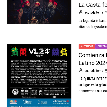
La Casta f
actitudalterna
La legendaria band
años de trayectoria
ALTERNEWS
ESPECTÁ
Comienza l
Latino 202
actitudalterna
LA QUINTA ESTRE
un lugar en la gala
conocemos sus cara