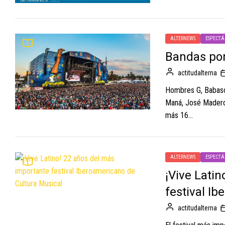
ALTERNEWS
ESPECTÁ
Bandas por
actitudalterna
Hombres G, Babasón
Maná, José Madero,
más 16...
ALTERNEWS
ESPECTÁ
¡Vive Lati
festival I
actitudalterna