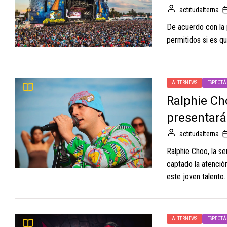
actitudalterna
De acuerdo con la p
permitidos si es qu
ALTERNEWS
ESPECTÁ
Ralphie Cho
presentará
actitudalterna
Ralphie Choo, la s
captado la atención
este joven talento..
ALTERNEWS
ESPECTÁ