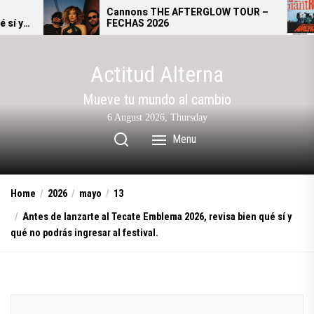
Skip
Cannons THE AFTERGLOW TOUR –
Giant Rooks: 
FECHAS 2026
se convierte e
to
alternativo a
the
content
Actitud Alterna
Mueve tu mundo al cambio
6 August 2026, Thursday
Menu
Home
2026
mayo
13
Antes de lanzarte al Tecate Emblema 2026, revisa bien qué sí y
qué no podrás ingresar al festival.