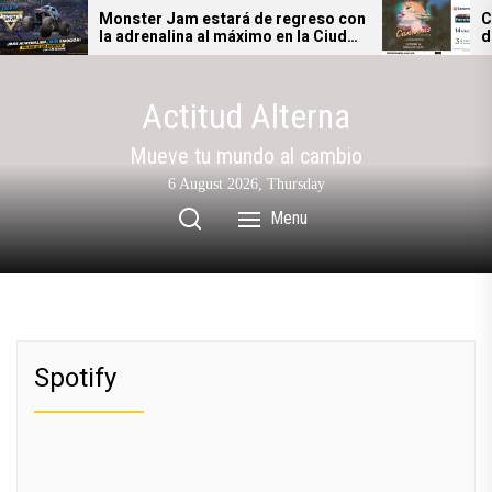
Skip
Monster Jam estará de regreso con
Cannon
la adrenalina al máximo en la Ciudad
de The
to
de México
the
content
Actitud Alterna
Mueve tu mundo al cambio
6 August 2026, Thursday
Menu
Spotify