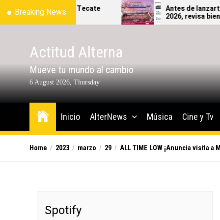
Skip
oficial del Tecate
Antes de lanzarte al Tecate 
Breaking News
2026, revisa bien qué sí y qué 
to
podrás ingresar al festival.
the
content
Actitud Alterna
Mueve tu mundo al cambio
6 August 2026, Thursday
Inicio
AlterNews
Música
Cine y Tv
Home
2023
marzo
29
ALL TIME LOW ¡Anuncia visita a M
Spotify