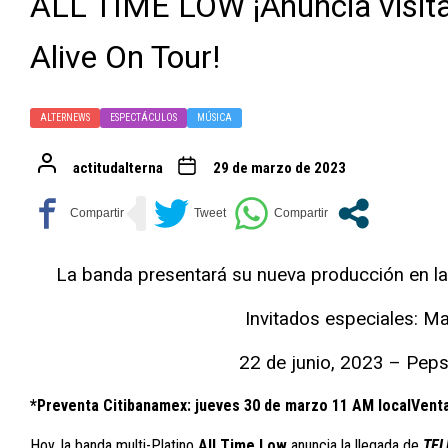
ALL TIME LOW ¡Anuncia visita
Alive On Tour!
ALTERNEWS
ESPECTÁCULOS
MÚSICA
actitudalterna
29 de marzo de 2023
La banda presentará su nueva producción en la 
Invitados especiales: M
22 de junio, 2023 – Pep
*Preventa Citibanamex: jueves 30 de marzo 11 AM localVenta
Hoy, la banda multi-Platino
All Time Low
anuncia la llegada de
TEL