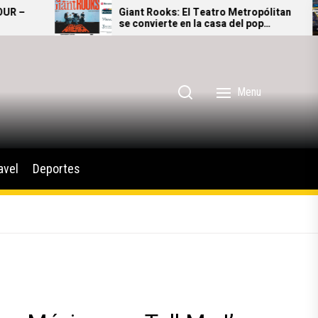
Giant Rooks: El Teatro Metropólitan
M
se convierte en la casa del pop
a
alternativo alemán
M
Menu
avel
Deportes