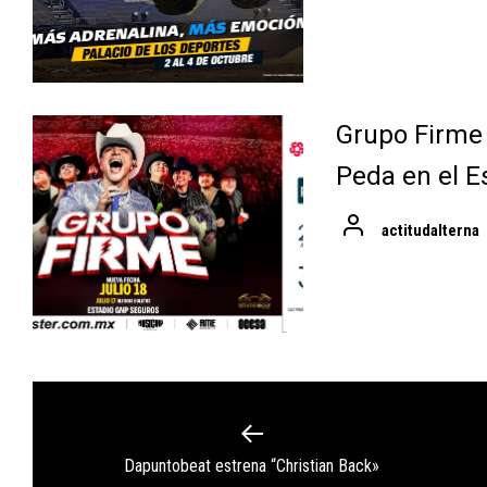
Grupo Firme
Peda en el E
actitudalterna
Navegación
de
Previous
Dapuntobeat estrena “Christian Back»
entradas