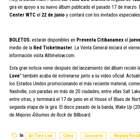
gira en apoyo a su nuevo álbum publicado el pasado 17 de marzo. 
Center WTC
el
22 de junio
y contará con los invitados especiale
BOLETOS:
estarán disponibles en
Preventa Citibanamex
el
juev
medio de la
Red Ticketmaster
. La Venta General iniciará el vie
información visita
Alltimelow.com
.
Esta gran noticia viene después del lanzamiento del álbum recién 
Love
” también acaba de estrenarse junto a su
video oficial
. Actua
los Estados Unidos promocionando el más reciente material, com
Nashville, con paradas en más de 20 ciudades, entre ellas Salt Lake 
entre otras, y terminará el 17 de junio en el House of Blues de No
segunda etapa de la gira. El disco pasado de la banda,
Wake Up
(202
de
Mejores Álbumes de Rock
de Billboard.
In
All Time Low
Cdmx
Concierto
Mayday Para