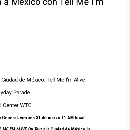
 a México con Tell Me I’m
Ciudad de México: Tell Me I’m Alive
ayday Parade
si Center WTC
 General: viernes 31 de marzo 11 AM local
L ME I’M ALIVE On Tour
a la
Ciudad de México
, la