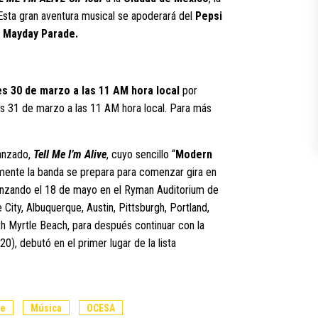
Esta gran aventura musical se apoderará del
Pepsi
s
Mayday Parade.
es 30 de marzo a las 11 AM hora local
por
rnes 31 de marzo a las 11 AM hora local. Para más
lanzado,
Tell Me I’m Alive
, cuyo sencillo “
Modern
lmente la banda se prepara para comenzar gira en
enzando el 18 de mayo en el Ryman Auditorium de
City, Albuquerque, Austin, Pittsburgh, Portland,
rth Myrtle Beach, para después continuar con la
0), debutó en el primer lugar de la lista
de
Música
OCESA