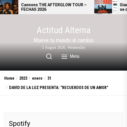
Skip
Cannons THE AFTERGLOW TOUR –
Giant Rooks: El
FECHAS 2026
se convierte en 
to
alternativo ale
the
content
Actitud Alterna
Mueve tu mundo al cambio
5 August 2026, Wednesday
Menu
Home
2023
enero
31
DAVID DE LA LUZ PRESENTA: “RECUERDOS DE UN AMOR”
Spotify