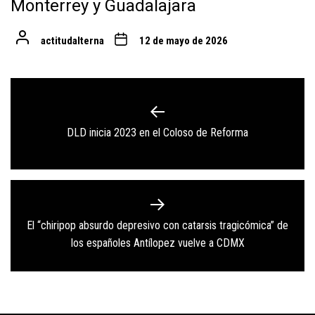
Monterrey y Guadalajara
actitudalterna
12 de mayo de 2026
Navegación
de
Previous
DLD inicia 2023 en el Coloso de Reforma
entradas
post:
El “chiripop absurdo depresivo con catarsis tragicómica” de
Next
los españoles Antílopez vuelve a CDMX
post: