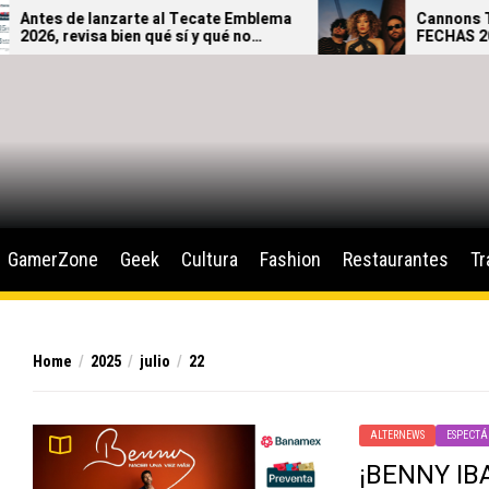
s de lanzarte al Tecate Emblema
Cannons THE AF
, revisa bien qué sí y qué no
FECHAS 2026
ás ingresar al festival.
GamerZone
Geek
Cultura
Fashion
Restaurantes
Tr
Home
2025
julio
22
ALTERNEWS
ESPECTÁ
¡BENNY IB