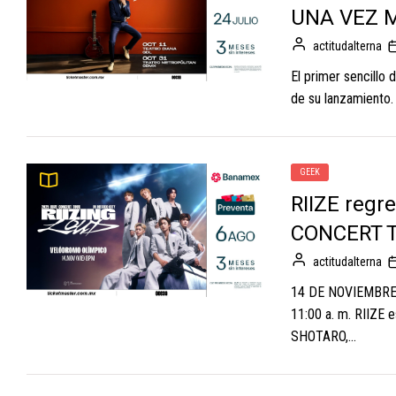
UNA VEZ 
actitudalterna
El primer sencillo 
de su lanzamiento
GEEK
RIIZE regr
CONCERT T
actitudalterna
14 DE NOVIEMBRE 
11:00 a. m. RIIZE e
SHOTARO,...