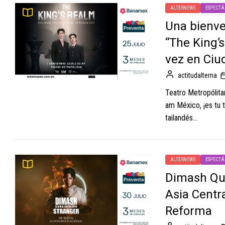
ALTERNEWS
ESPECTÁ
Una bienve
“The King’s
vez en Ciu
actitudalterna
Teatro Metropólita
am México, ¡es tu t
tailandés...
ALTERNEWS
ESPECTÁ
Dimash Qud
Asia Centr
Reforma