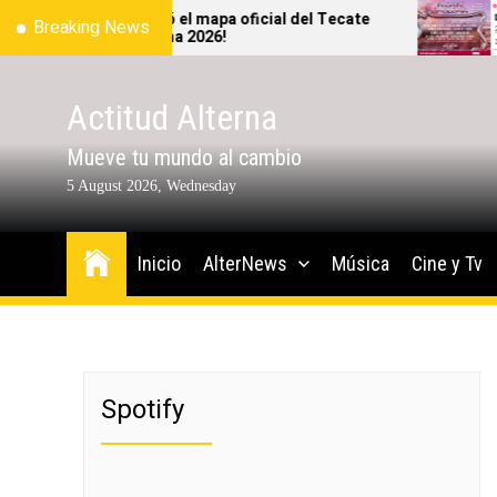
Skip
¡Ya salió el mapa oficial del Tecate
Ante
Breaking News
Emblema 2026!
2026
to
podr
the
content
Actitud Alterna
Mueve tu mundo al cambio
5 August 2026, Wednesday
Inicio
AlterNews
Música
Cine y Tv
Spotify