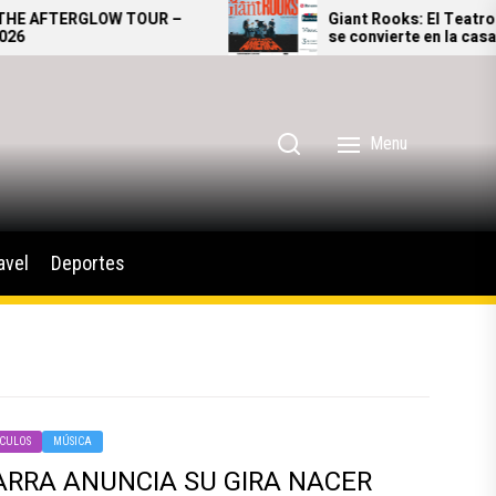
TERGLOW TOUR –
Giant Rooks: El Teatro Metro
se convierte en la casa del po
alternativo alemán
Menu
avel
Deportes
CULOS
MÚSICA
ARRA ANUNCIA SU GIRA NACER