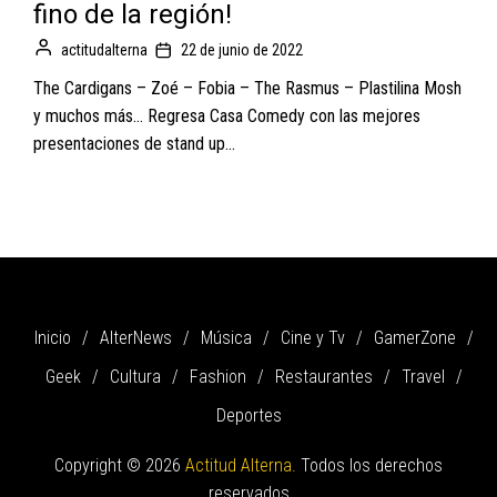
fino de la región!
actitudalterna
22 de junio de 2022
The Cardigans – Zoé – Fobia – The Rasmus – Plastilina Mosh
y muchos más… Regresa Casa Comedy con las mejores
presentaciones de stand up...
Inicio
AlterNews
Música
Cine y Tv
GamerZone
Geek
Cultura
Fashion
Restaurantes
Travel
Deportes
Copyright © 2026
Actitud Alterna.
Todos los derechos
reservados