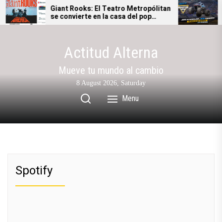
Skip
Giant Rooks: El Teatro Metropólitan
Mo
se convierte en la casa del pop
la
to
alternativo alemán
de
the
content
Actitud Alterna
Mueve tu mundo al cambio
8 August 2026, Saturday
Menu
Spotify