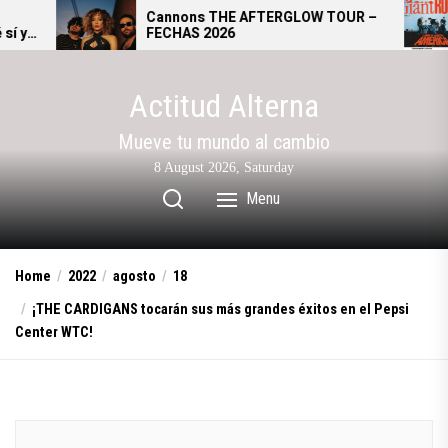
Skip
Cannons THE AFTERGLOW TOUR –
Giant 
FECHAS 2026
se con
to
altern
the
content
Actitud Alterna
Mueve tu mundo al cambio
8 August 2026, Saturday
Menu
Home
2022
agosto
18
¡THE CARDIGANS tocarán sus más grandes éxitos en el Pepsi
Center WTC!