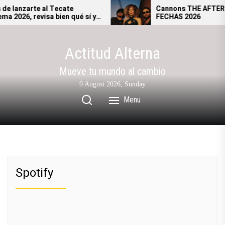
Skip
e lanzarte al Tecate
Cannons THE AFTERG
 2026, revisa bien qué sí y
FECHAS 2026
to
podrás ingresar al festival.
the
content
Actitud Alterna
Mueve tu mundo al cambio
9 August 2026, Sunday
Menu
Spotify