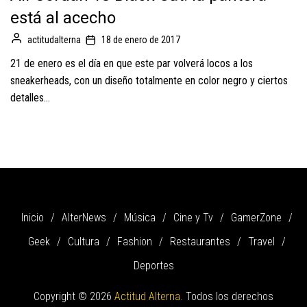
está al acecho
actitudalterna
18 de enero de 2017
21 de enero es el día en que este par volverá locos a los
sneakerheads, con un diseño totalmente en color negro y ciertos
detalles...
Inicio
AlterNews
Música
Cine y Tv
GamerZone
Geek
Cultura
Fashion
Restaurantes
Travel
Deportes
Copyright © 2026
Actitud Alterna.
Todos los derechos