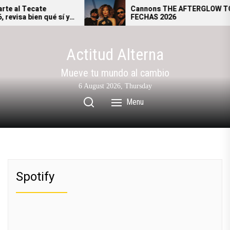
Skip
te al Tecate
Cannons THE AFTERGLOW TOU
evisa bien qué sí y
FECHAS 2026
to
gresar al festival.
the
content
Actitud Alterna
Mueve tu mundo al cambio
6 August 2026, Thursday
Menu
Spotify