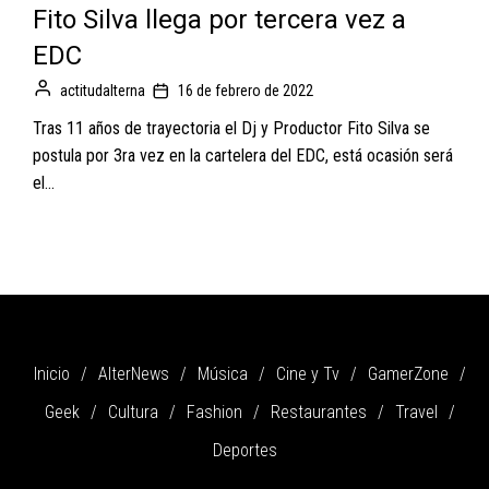
Fito Silva llega por tercera vez a
EDC
actitudalterna
16 de febrero de 2022
Tras 11 años de trayectoria el Dj y Productor Fito Silva se
postula por 3ra vez en la cartelera del EDC, está ocasión será
el...
Inicio
AlterNews
Música
Cine y Tv
GamerZone
Geek
Cultura
Fashion
Restaurantes
Travel
Deportes