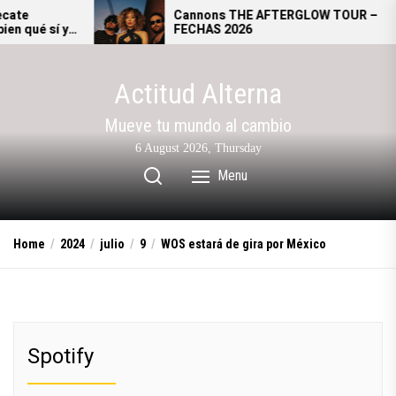
Skip
Cannons THE AFTERGLOW TOUR –
FECHAS 2026
to
the
content
Actitud Alterna
Mueve tu mundo al cambio
6 August 2026, Thursday
Menu
Home
2024
julio
9
WOS estará de gira por México
Spotify