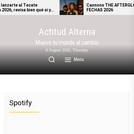
Skip
e al Tecate
Cannons THE AFTERGLOW TOUR
isa bien qué sí y
FECHAS 2026
to
resar al festival.
the
content
Actitud Alterna
Mueve tu mundo al cambio
6 August 2026, Thursday
Menu
Spotify