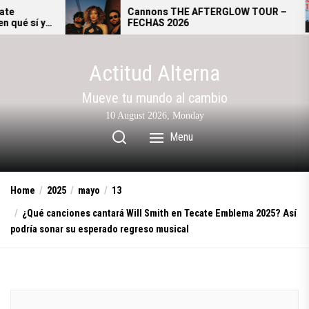
Skip
Cannons THE AFTERGLOW TOUR –
Gia
FECHAS 2026
se 
to
alt
the
content
Actitud Alterna
Mueve tu mundo al cambio
10 August 2026, Monday
Menu
Home
2025
mayo
13
¿Qué canciones cantará Will Smith en Tecate Emblema 2025? Así
podría sonar su esperado regreso musical