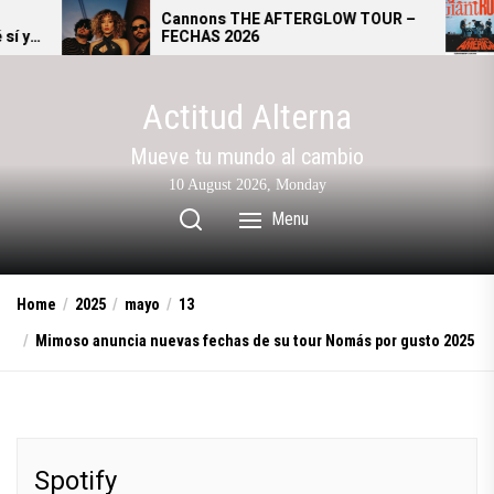
Skip
Cannons THE AFTERGLOW TOUR –
Giant R
FECHAS 2026
se conv
to
alterna
the
content
Actitud Alterna
Mueve tu mundo al cambio
10 August 2026, Monday
Menu
Home
2025
mayo
13
Mimoso anuncia nuevas fechas de su tour Nomás por gusto 2025
Spotify