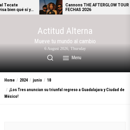
Skip
Cannons THE AFTERGLOW TOUR –
 y
FECHAS 2026
to
l.
the
content
Actitud Alterna
Mueve tu mundo al cambio
6 August 2026, Thursday
Menu
Home
2024
junio
18
¡Los Tres anuncian su triunfal regreso a Guadalajara y Ciudad de
México!