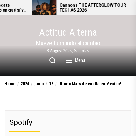
Skip
Cannons THE AFTERGLOW TOUR –
FECHAS 2026
to
the
content
Actitud Alterna
Mueve tu mundo al cambio
8 August 2026, Saturday
Menu
Home
2024
junio
18
¡Bruno Mars de vuelta en México!
Spotify