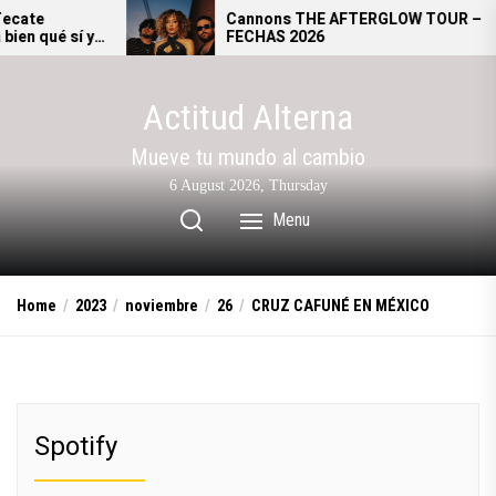
Skip
Cannons THE AFTERGLOW TOUR –
FECHAS 2026
to
the
content
Actitud Alterna
Mueve tu mundo al cambio
6 August 2026, Thursday
Menu
Home
2023
noviembre
26
CRUZ CAFUNÉ EN MÉXICO
Spotify