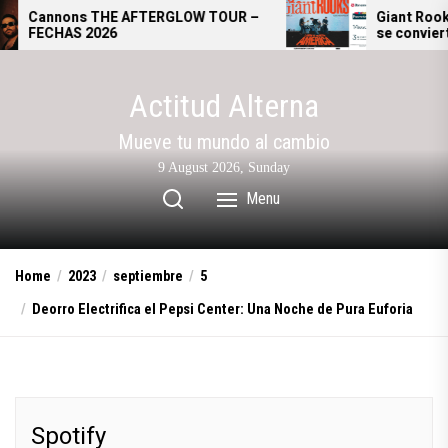
Skip
 THE AFTERGLOW TOUR –
Giant Rooks: El Teatro 
2026
se convierte en la casa 
to
alternativo alemán
the
content
Actitud Alterna
Mueve tu mundo al cambio
9 August 2026, Sunday
Menu
Home
2023
septiembre
5
Deorro Electrifica el Pepsi Center: Una Noche de Pura Euforia
Spotify