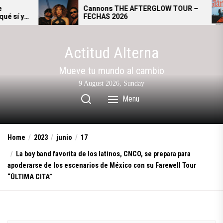
Skip
Cannons THE AFTERGLOW TOUR –
Gi
FECHAS 2026
se
to
al
the
content
Actitud Alterna
Mueve tu mundo al cambio
9 August 2026, Sunday
Menu
Home
2023
junio
17
La boy band favorita de los latinos, CNCO, se prepara para
apoderarse de los escenarios de México con su Farewell Tour
“ÚLTIMA CITA”