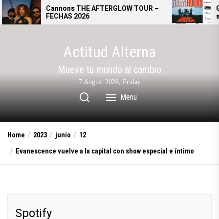
Skip
Cannons THE AFTERGLOW TOUR –
Giant Rooks: 
FECHAS 2026
se convierte 
to
alternativo a
the
content
Actitud Alterna
Mueve tu mundo al cambio
7 August 2026, Friday
Menu
Home
2023
junio
12
Evanescence vuelve a la capital con show especial e íntimo
Spotify