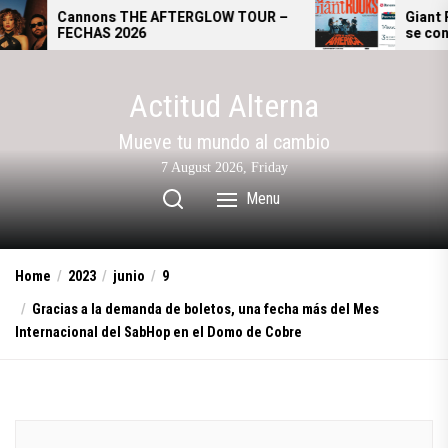
Skip
nons THE AFTERGLOW TOUR –
Giant Rooks: El Te
HAS 2026
se convierte en la 
to
alternativo alemán
the
content
Actitud Alterna
Mueve tu mundo al cambio
7 August 2026, Friday
Menu
Home
2023
junio
9
Gracias a la demanda de boletos, una fecha más del Mes
Internacional del SabHop en el Domo de Cobre