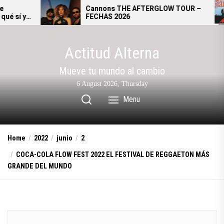
Skip
Cannons THE AFTERGLOW TOUR –
G
FECHAS 2026
s
to
a
the
content
Actitud Alterna
Mueve tu mundo al cambio
6 August 2026, Thursday
Menu
Home
2022
junio
2
COCA-COLA FLOW FEST 2022 EL FESTIVAL DE REGGAETON MÁS
GRANDE DEL MUNDO