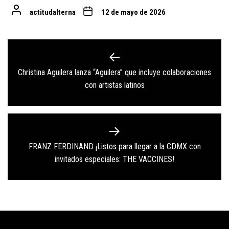
actitudalterna
12 de mayo de 2026
Navegación
de
Christina Aguilera lanza “Aguilera” que incluye colaboraciones
Previous
entradas
con artistas latinos
post:
FRANZ FERDINAND ¡Listos para llegar a la CDMX con
Next
invitados especiales: THE VACCINES!
post: