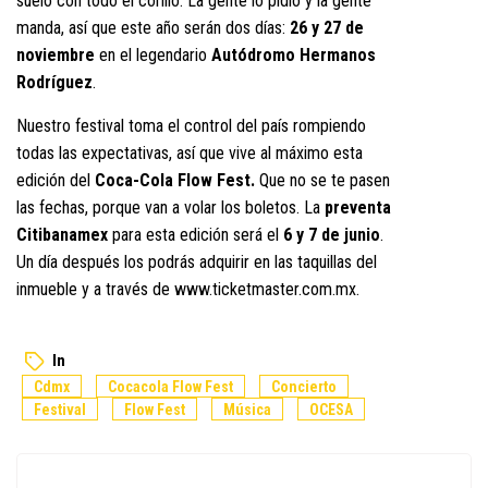
suelo con todo el corillo. La gente lo pidió y la gente
manda, así que este año serán dos días:
26 y 27 de
noviembre
en el legendario
Autódromo Hermanos
Rodríguez
.
Nuestro festival toma el control del país rompiendo
todas las expectativas, así que vive al máximo esta
edición del
Coca-Cola Flow Fest.
Que no se te pasen
las fechas, porque van a volar los boletos. La
preventa
Citibanamex
para esta edición será el
6 y 7 de junio
.
Un día después los podrás adquirir en las taquillas del
inmueble y a través de
www.ticketmaster.com.mx
.
In
Cdmx
Cocacola Flow Fest
Concierto
Festival
Flow Fest
Música
OCESA