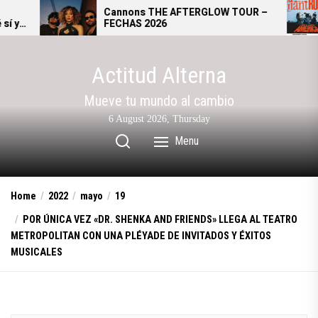
Skip
Cannons THE AFTERGLOW TOUR –
Giant 
FECHAS 2026
se conv
to
altern
the
content
Actitud Alterna
Mueve tu mundo al cambio
6 August 2026, Thursday
Menu
Home
2022
mayo
19
POR ÚNICA VEZ «DR. SHENKA AND FRIENDS» LLEGA AL TEATRO
METROPOLITAN CON UNA PLÉYADE DE INVITADOS Y ÉXITOS
MUSICALES