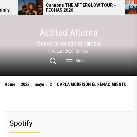
Skip
Cannons THE AFTERGLOW TOUR –
Giant
FECHAS 2026
se con
to
alter
the
content
Actitud Alterna
Mueve tu mundo al cambio
9 August 2026, Sunday
Menu
Home
2022
mayo
2
CARLA MORRISON EL RENACIMIENTO
Spotify