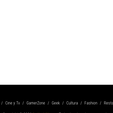
Cine y Tv
GamerZone
Geek
Cultura
Fashion
Rest