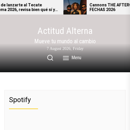
Skip
lanzarte al Tecate
Cannons THE AFTERGL
026, revisa bien qué sí y
FECHAS 2026
to
drás ingresar al festival.
the
content
Actitud Alterna
Mueve tu mundo al cambio
7 August 2026, Friday
Menu
Spotify