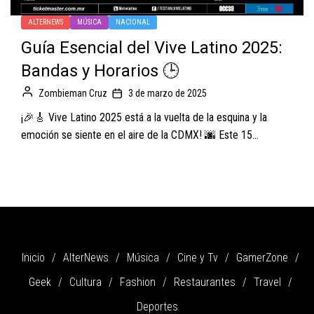
ALTERNEWS
MÚSICA
NACIONAL
Guía Esencial del Vive Latino 2025:
Bandas y Horarios 🕒
Zombieman Cruz
3 de marzo de 2025
¡🎉🎸 Vive Latino 2025 está a la vuelta de la esquina y la
emoción se siente en el aire de la CDMX! 🌆 Este 15...
Inicio
AlterNews
Música
Cine y Tv
GamerZone
Geek
Cultura
Fashion
Restaurantes
Travel
Deportes