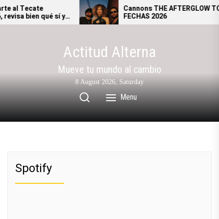
Skip
e al Tecate
Cannons THE AFTERGLOW TOU
visa bien qué sí y
FECHAS 2026
to
gresar al festival.
the
content
Actitud Alterna
Mueve tu mundo al cambio
8 August 2026, Saturday
Menu
Spotify