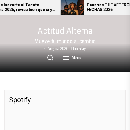
Skip
anzarte al Tecate
Cannons THE AFTERGLOW
6, revisa bien qué sí y
FECHAS 2026
to
ás ingresar al festival.
the
content
Actitud Alterna
Mueve tu mundo al cambio
6 August 2026, Thursday
Menu
Spotify