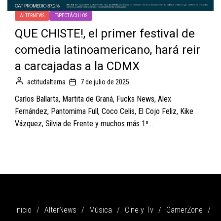
ALTERNEWS
ESPECTÁCULOS
QUE CHISTE!, el primer festival de
comedia latinoamericano, hará reir
a carcajadas a la CDMX
actitudalterna
7 de julio de 2025
Carlos Ballarta, Martita de Graná, Fucks News, Alex
Fernández, Pantomima Full, Coco Celis, El Cojo Feliz, Kike
Vázquez, Silvia de Frente y muchos más 1º...
Inicio
AlterNews
Música
Cine y Tv
GamerZone