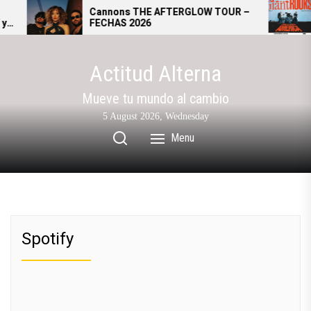
Skip
Cannons THE AFTERGLOW TOUR –
FECHAS 2026
to
the
content
Actitud Alterna
Mueve tu mundo al cambio
5 August 2026, Wednesday
Menu
Spotify