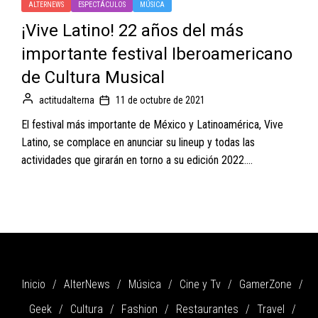
ALTERNEWS
ESPECTÁCULOS
MÚSICA
¡Vive Latino! 22 años del más
importante festival Iberoamericano
de Cultura Musical
actitudalterna
11 de octubre de 2021
El festival más importante de México y Latinoamérica, Vive
Latino, se complace en anunciar su lineup y todas las
actividades que girarán en torno a su edición 2022....
Inicio
AlterNews
Música
Cine y Tv
GamerZone
Geek
Cultura
Fashion
Restaurantes
Travel