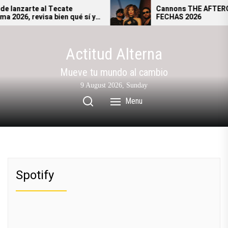
Skip
 lanzarte al Tecate
Cannons THE AFTERGL
026, revisa bien qué sí y
FECHAS 2026
to
drás ingresar al festival.
the
content
Actitud Alterna
Mueve tu mundo al cambio
9 August 2026, Sunday
Menu
Spotify