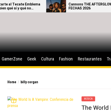
e al Tecate Emblema
Cannons THE AFTERGLOW TO
qué sí y qué no
FECHAS 2026
 festival.
GamerZone
Geek
Cultura
Fashion
Restaurantes
Tr
Home
billy corgan
MÚSICA
The World 