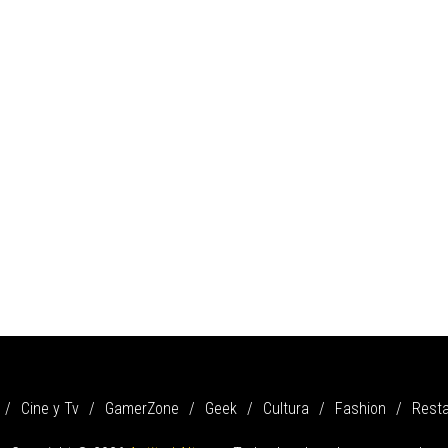
Cine y Tv
GamerZone
Geek
Cultura
Fashion
Rest