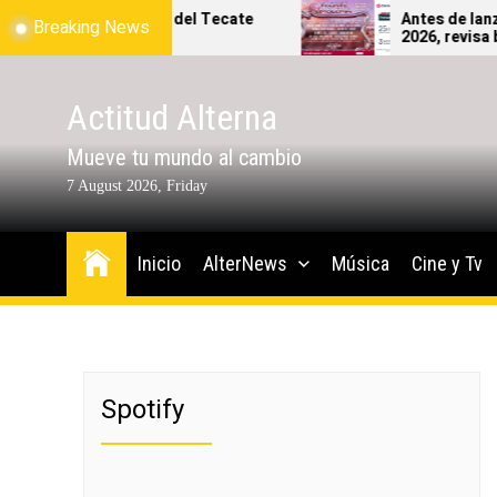
Skip
alió el mapa oficial del Tecate
Antes de lanzart
Breaking News
ema 2026!
2026, revisa bien 
to
podrás ingresar al
the
content
Actitud Alterna
Mueve tu mundo al cambio
7 August 2026, Friday
Inicio
AlterNews
Música
Cine y Tv
Spotify