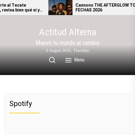
Skip
 al Tecate
Cannons THE AFTERGLOW TOUR
isa bien qué sí y
FECHAS 2026
to
esar al festival.
the
content
Actitud Alterna
Mueve tu mundo al cambio
6 August 2026, Thursday
Menu
Spotify