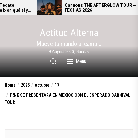
Skip
Cannons THE AFTERGLOW TOUR –
FECHAS 2026
to
the
content
Actitud Alterna
Mueve tu mundo al cambio
9 August 2026, Sunday
Menu
Home
2025
octubre
17
P!NK SE PRESENTARÁ EN MÉXICO CON EL ESPERADO CARNIVAL
TOUR