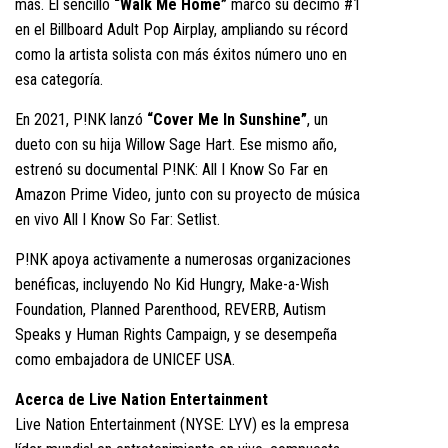
más. El sencillo
“Walk Me Home”
marcó su décimo #1
en el Billboard Adult Pop Airplay, ampliando su récord
como la artista solista con más éxitos número uno en
esa categoría.
En 2021, P!NK lanzó
“Cover Me In Sunshine”
, un
dueto con su hija Willow Sage Hart. Ese mismo año,
estrenó su documental P!NK: All I Know So Far en
Amazon Prime Video, junto con su proyecto de música
en vivo All I Know So Far: Setlist.
P!NK apoya activamente a numerosas organizaciones
benéficas, incluyendo No Kid Hungry, Make-a-Wish
Foundation, Planned Parenthood, REVERB, Autism
Speaks y Human Rights Campaign, y se desempeña
como embajadora de UNICEF USA.
Acerca de Live Nation Entertainment
Live Nation Entertainment (NYSE: LYV) es la empresa