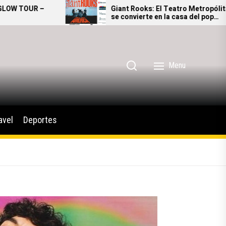
Giant Rooks: El Teatro Metropólitan
Monster J
se convierte en la casa del pop
adrenalina
alternativo alemán
México
Menu
avel
Deportes