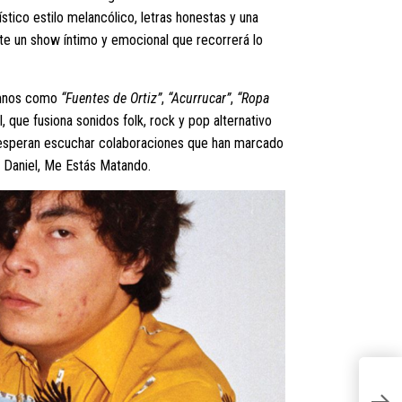
tico estilo melancólico, letras honestas y una
ete un show íntimo y emocional que recorrerá lo
imnos como
“Fuentes de Ortiz”
,
“Acurrucar”
,
“Ropa
 que fusiona sonidos folk, rock y pop alternativo
 esperan escuchar colaboraciones que han marcado
 Daniel, Me Estás Matando.
S