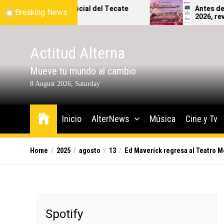
Skip
el Tecate
Antes de lanzarte al Tecate Emblema
Breaking News
2026, revisa bien qué sí y qué no
to
podrás ingresar al festival.
the
content
Actitud Alterna
Mueve tu mundo al cambio
8 August 2026, Saturday
Inicio
AlterNews
Música
Cine y Tv
Home
2025
agosto
13
Ed Maverick regresa al Teatro M
Spotify