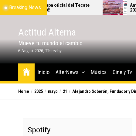
Skip
apa oficial del Tecate
Antes de lanzarte al Teca
Breaking News
!
2026, revisa bien qué sí y 
to
podrás ingresar al festival
the
content
Actitud Alterna
Mueve tu mundo al cambio
6 August 2026, Thursday
Inicio
AlterNews
Música
Cine y Tv
Home
2025
mayo
21
Alejandro Soberón, Fundador y Di
Spotify