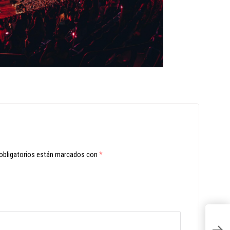
obligatorios están marcados con
*
Si
ju