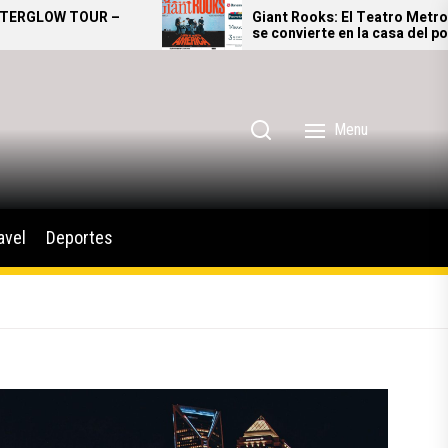
Giant Rooks: El Teatro Metropólitan
se convierte en la casa del pop
alternativo alemán
Menu
avel
Deportes