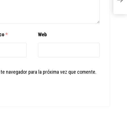
p
ico
*
Web
ste navegador para la próxima vez que comente.