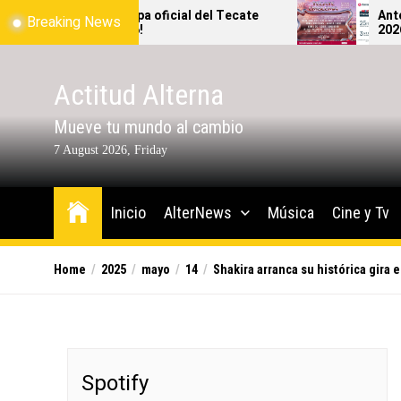
Skip
apa oficial del Tecate
Antes de lanzarte al Tec
Breaking News
6!
2026, revisa bien qué sí y 
to
podrás ingresar al festival
the
content
Actitud Alterna
Mueve tu mundo al cambio
7 August 2026, Friday
Inicio
AlterNews
Música
Cine y Tv
Home
2025
mayo
14
Shakira arranca su histórica gira
Spotify