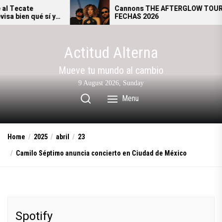
Skip
Cannons THE AFTERGLOW TOUR –
í y
FECHAS 2026
to
al.
the
content
Actitud Alterna
Mueve tu mundo al cambio
9 August 2026, Sunday
Menu
Home
2025
abril
23
Camilo Séptimo anuncia concierto en Ciudad de México
Spotify