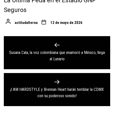
La Última Peda en el Estadio GNP
Seguros
actitudalterna
12 de mayo de 2026
Navegación
de
Susana Cala, la voz colombiana que enamoró a México, llega
Previous
entradas
al Lunario
post:
¡I AM HARDSTYLE y Brennan Heart harán temblar la CDMX
Next
con su poderoso sonido!
post: