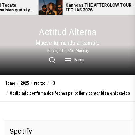
Skip
Cannons THE AFTERGLOW TOUR –
 y
FECHAS 2026
to
l.
the
content
Actitud Alterna
Mueve tu mundo al cambio
10 August 2026, Monday
Menu
Home
2025
marzo
13
Codiciado confirma dos fechas pa’ bailar y cantar bien enfocados
Spotify