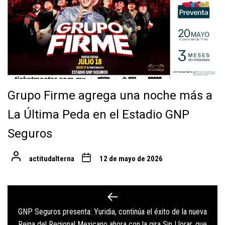
Grupo Firme agrega una noche más a
La Última Peda en el Estadio GNP
Seguros
actitudalterna
12 de mayo de 2026
Navegación
de
GNP Seguros presenta: Yuridia, continúa el éxito de la nueva
Previous
Reina del Regional Mexicano ahora con la gira Sin Llorar, que