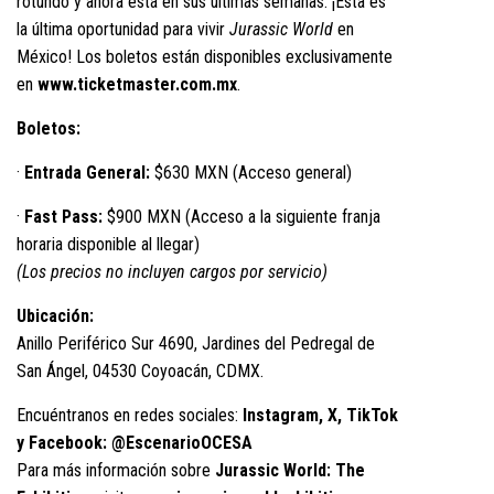
rotundo y ahora está en sus últimas semanas. ¡Esta es
la última oportunidad para vivir
Jurassic World
en
México! Los boletos están disponibles exclusivamente
en
www.ticketmaster.com.mx
.
Boletos:
·
Entrada General:
$630 MXN (Acceso general)
·
Fast Pass:
$900 MXN (Acceso a la siguiente franja
horaria disponible al llegar)
(Los precios no incluyen cargos por servicio)
Ubicación:
Anillo Periférico Sur 4690, Jardines del Pedregal de
San Ángel, 04530 Coyoacán, CDMX.
Encuéntranos en redes sociales:
Instagram, X, TikTok
y Facebook: @EscenarioOCESA
Para más información sobre
Jurassic World: The