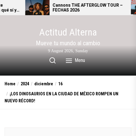
Skip
Cannons THE AFTERGLOW TOUR –
Giant
FECHAS 2026
se con
to
alter
the
content
Actitud Alterna
Mueve tu mundo al cambio
9 August 2026, Sunday
Menu
Home
2024
diciembre
16
¡LOS DINOSAURIOS EN LA CIUDAD DE MÉXICO ROMPEN UN
NUEVO RÉCORD!