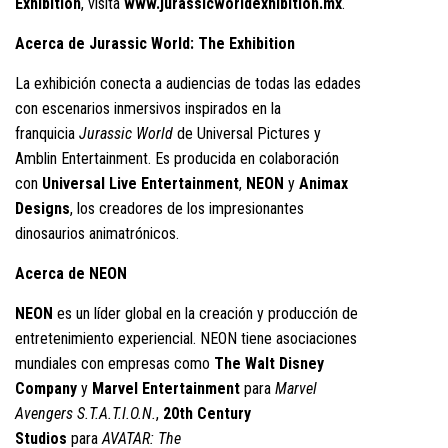
Exhibition
, visita
www.jurassicworldexhibition.mx
.
Acerca de Jurassic World: The Exhibition
La exhibición conecta a audiencias de todas las edades
con escenarios inmersivos inspirados en la
franquicia
Jurassic World
de Universal Pictures y
Amblin Entertainment. Es producida en colaboración
con
Universal Live Entertainment
,
NEON
y
Animax
Designs
, los creadores de los impresionantes
dinosaurios animatrónicos.
Acerca de NEON
NEON
es un líder global en la creación y producción de
entretenimiento experiencial. NEON tiene asociaciones
mundiales con empresas como
The Walt Disney
Company
y
Marvel Entertainment
para
Marvel
Avengers S.T.A.T.I.O.N.
,
20th Century
Studios
para
AVATAR: The