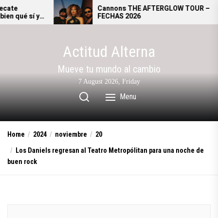
Skip
Cannons THE AFTERGLOW TOUR –
FECHAS 2026
to
the
content
Actitud Alterna
Mueve tu mundo al cambio
7 August 2026, Friday
Menu
Home
2024
noviembre
20
​Los Daniels regresan al Teatro Metropólitan para una noche de
buen rock