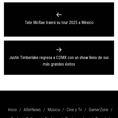
Navegación
de
Previous
Tate McRae traerá su tour 2025 a México
entradas
post:
Justin Timberlake regresa a CDMX con un show lleno de sus
Next
más grandes éxitos
post:
Inicio
AlterNews
Música
Cine y Tv
GamerZone