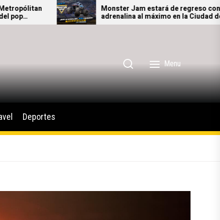
Monster Jam estará de regreso con la
C
adrenalina al máximo en la Ciudad de
T
México
Menu
avel
Deportes