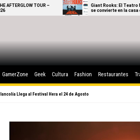
UR –
Giant Rooks: El Teatro Metropólitan
se convierte en la casa del pop
alternativo alemán
GamerZone
Geek
Cultura
Fashion
Restaurantes
Tr
lancolía Llega al Festival Hera el 24 de Agosto