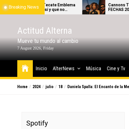
Skip
 al Tecate Emblema
Cannons THE AFTERGLOW TO
Breaking News
qué sí y qué no
FECHAS 2026
to
 festival.
the
content
Actitud Alterna
Mueve tu mundo al cambio
7 August 2026, Friday
Inicio
AlterNews
Música
Cine y Tv
Home
2024
julio
18
Daniela Spalla: El Encanto de la Me
Spotify