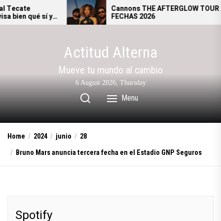
Skip
Cannons THE AFTERGLOW TOUR –
 y
FECHAS 2026
to
l.
the
content
Actitud Alterna
Mueve tu mundo al cambio
6 August 2026, Thursday
Menu
Home
2024
junio
28
Bruno Mars anuncia tercera fecha en el Estadio GNP Seguros
Spotify